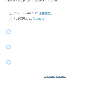
Файлы находятся по адресу /fil4/food
tm2026-sm.xlsx
(скачать)
kp2026.xlsx
(скачать)
сбросить фильтры