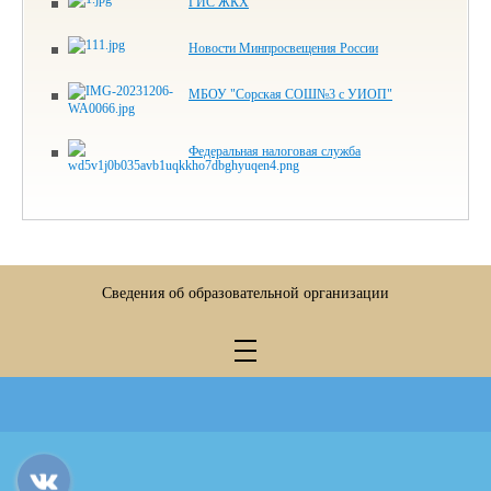
ГИС ЖКХ
Новости Минпросвещения России
МБОУ "Сорская СОШ№3 с УИОП"
Федеральная налоговая служба
Сведения об образовательной организации